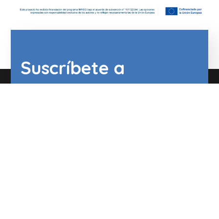
Suscríbete a
#CohesionLabEU
Recibe información sobre
actualizaciones, cursos, talleres, Living
Labs y más.
Correo electrónico