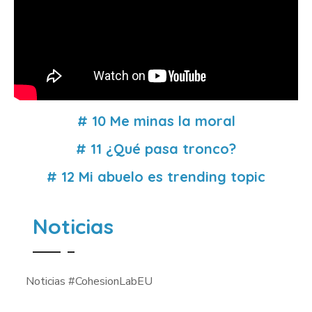
# 10 Me minas la moral
# 11 ¿Qué pasa tronco?
# 12 Mi abuelo es trending topic
Noticias
Noticias #CohesionLabEU