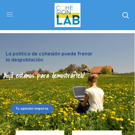
La política de cohesión puede frenar
la despoblación.
¡Aquí estamos para demostrártelo!
Tu opinión importa